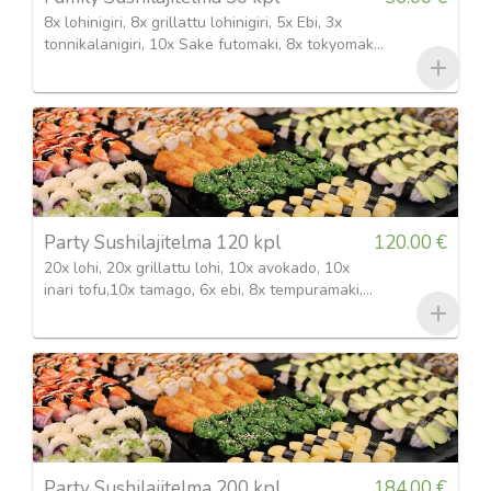
8x lohinigiri, 8x grillattu lohinigiri, 5x Ebi, 3x
tonnikalanigiri, 10x Sake futomaki, 8x tokyomaki,
8x tempura katkarapumaki
Party Sushilajitelma 120 kpl
120.00 €
20x lohi, 20x grillattu lohi, 10x avokado, 10x
inari tofu,10x tamago, 6x ebi, 8x tempuramaki,
8x California maki, 8x tokyomaki, 20x lohi
futomaki
Party Sushilajitelma 200 kpl
184.00 €