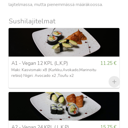
lajitelmassa, mutta pienemmässä määräkoossa.
Sushilajitelmat
A1 - Vegan 12 KPL (L,K,P)
11.25 €
Maki: Kasvismaki x8 (Kurkku,Avokado,Marinoitu
retiisi) Nigiri: Avocado x2 ,Toufu x2
A2 - Vegan 24 KPL ( L,K,P)
15.75 €