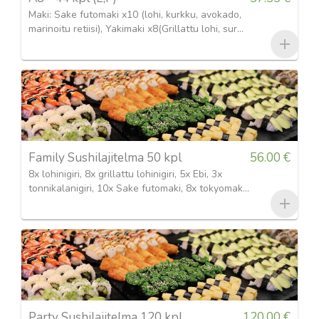
Maki: Sake futomaki x10 (lohi, kurkku, avokado,
marinoitu retiisi), Yakimaki x8(Grillattu lohi, surmi,
avokado, ankeriaskastike), Kappamaki x8 Nigiri:
Lohi x4, grillattu lohi x4, avocado x3, Ebi x3
Gunkan: Tonnikala ja mojoneesi x2 Grillattu lohi
x2
Family Sushilajitelma 50 kpl
56.00 €
8x lohinigiri, 8x grillattu lohinigiri, 5x Ebi, 3x
tonnikalanigiri, 10x Sake futomaki, 8x tokyomaki,
8x tempura katkarapumaki
Party Sushilajitelma 120 kpl
120.00 €