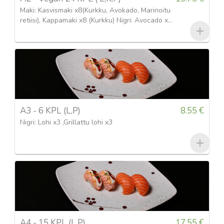
Maki: Kasvismaki x8(Kurkku, Avokado, Marinoitu
retiisi), Kappamaki x8 (Kurkku) Nigri: Avocado x4,
Toufu x4
A3 - 6 KPL (L,P)
8.55 €
Nigri: Lohi x3 ,Grillattu lohi x3
A4 - 15 KPL (L,P)
17.55 €