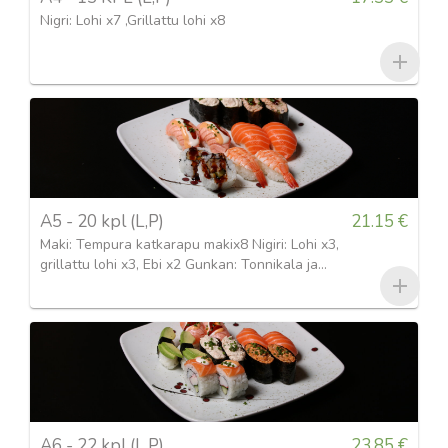
Nigri: Lohi x7 ,Grillattu lohi x8
A5 - 20 kpl (L,P)
21.15 €
Maki: Tempura katkarapu makix8 Nigiri: Lohi x3,
grillattu lohi x3, Ebi x2 Gunkan: Tonnikala ja
mojoneesix2, grillattu lohi x2
A6 - 22 kpl (L,P)
23.85 €