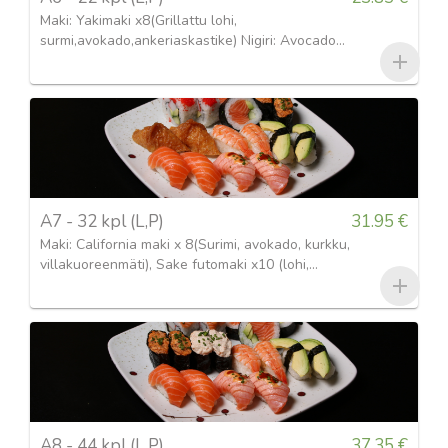
Maki: Yakimaki x8(Grillattu lohi,
surmi,avokado,ankeriaskastike) Nigiri: Avocado
x4, lohi x3, Grillattu lohi x3 Gunkan: Grillattu lohi
x2, Tonnikala ja mojoneesix2
A7 - 32 kpl (L,P)
31.95 €
Maki: California maki x 8(Surimi, avokado, kurkku,
villakuoreenmäti), Sake futomaki x10 (lohi,
kurkku, avokado, marinoitu retiisi) Nigiri: Lohi x4,
grillattu lohi x4, katkarapu x2, tofu x2 Gunkan:
Tonnikala ja majonessi x2,
A8 - 44 kpl (L,P)
37.35 €