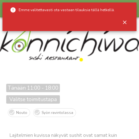
Konnichiwa Kotka
Emme valitettavasti ota vastaan tilauksia tällä hetkellä.
Info
Tänään 11:00 - 18:00
Valitse toimitustapa
Nouto
Syön ravintolassa
Lajitelmien kuvissa näkyvät sushit ovat samat kuin